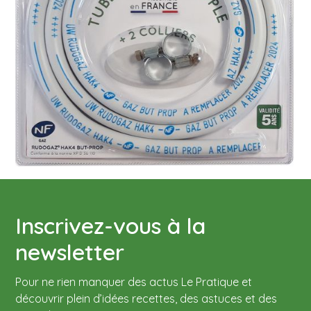
Acheter maintenant
Descriptif complet
Le tube de gaz souple Le Pratique est compatible
Caractéristiques
avec tous les réchauds Le Pratique. Il s'emboîte sur le
réchaud et sur le détendeur.
Longueur : 1m50
Sa date de validité est de 5 ans.
Diamètre intérieur : 6 mm
Diamètre extérieur : 12 mm
Validité : 5 ans
Inscrivez-vous à la
newsletter
Pour ne rien manquer des actus Le Pratique et
découvrir plein d’idées recettes, des astuces et des