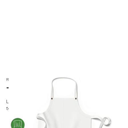
Réf.
7311
Tablier blanc PVC
L'indispensable pour protéger vos vêtements de
toutes salissures.