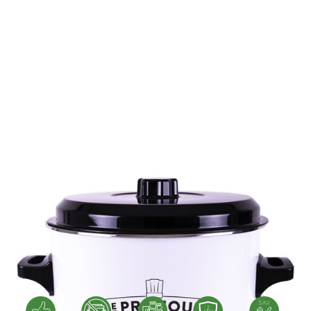
Réf.
7160
Stérilisateur traiteur émail
7 bocaux 1 L
Le stérilisateur traiteur automatique et esthétique !