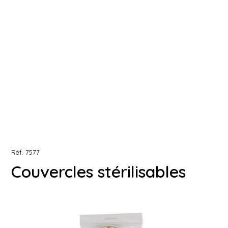
Réf.
7577
Couvercles stérilisables
pour bocaux Ø 100 mm
sachet de 6