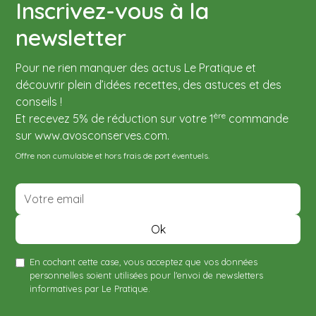
couvercles conviennent à de nombreux pots
Inscrivez-vous à la
standards.
newsletter
Pour ne rien manquer des actus Le Pratique et
découvrir plein d’idées recettes, des astuces et des
conseils !
ère
Et recevez 5% de réduction sur votre 1
commande
sur www.avosconserves.com.
Offre non cumulable et hors frais de port éventuels.
En cochant cette case, vous acceptez que vos données
personnelles soient utilisées pour l'envoi de newsletters
informatives par Le Pratique.