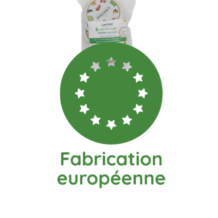
Des couvercles malins pour conserver toutes vos
préparations !