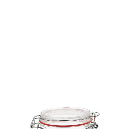
Réf.
7374
Bocaux en verre 350 mL Ø
85 mm pack de 6
Les bocaux en verre Le Pratique sont de retour, prêts
à vous accompagner dans vos stérilisations. Simplifiez
vous la vie dès maintenant avec ces bocaux très