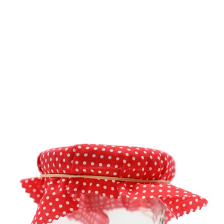
Réf.
7312
6 couvre-pots
Des couvre-pots en tissu pour conserver le meilleur de
vos confitures !