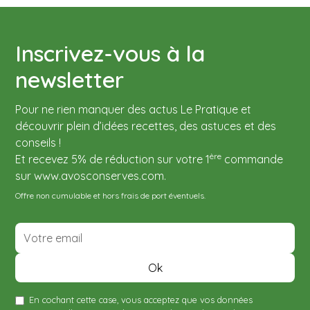
3. Positionner le couvercle sur "fermé".
Convient pour le réfrigérateur ou le garde-manger. A
avec un parfait contrôle visuel !
4. Lancer le mode de mise sous vide avec boîte de
utiliser avec une machine sous vide. La boîte sous vide
votre machine et la mise sous vide se fera
Le Pratique est compatible avec l'ensemble des
Inscrivez-vous à la
automatiquement.
machines sous vide Le Pratique.
newsletter
Grâce aux trois formats de 0.7L, 1.4L et 2L, vous
pourrez conserver plus longtemps vos portions
Pour ne rien manquer des actus Le Pratique et
individuelles comme familiales.
découvrir plein d’idées recettes, des astuces et des
Inclus :
conseils !
- un tuyau d'aspiration
ère
Et recevez 5% de réduction sur votre 1
commande
- trois embouts
sur www.avosconserves.com.
Offre non cumulable et hors frais de port éventuels.
En cochant cette case, vous acceptez que vos données