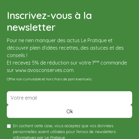
Conviennent pour le réfrigérateur, le congélateur
Inscrivez-vous à la
jusqu'à -25°C et le bain-marie. A utiliser avec une
machine sous vide. Compatibles avec toutes les
newsletter
machines sous vide Le Pratique.
Fabriqué en Europe.
Pour ne rien manquer des actus Le Pratique et
découvrir plein d’idées recettes, des astuces et des
conseils !
ère
Et recevez 5% de réduction sur votre 1
commande
sur www.avosconserves.com.
Offre non cumulable et hors frais de port éventuels.
En cochant cette case, vous acceptez que vos données
personnelles soient utilisées pour l'envoi de newsletters
informatives par Le Pratique.