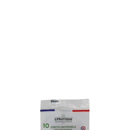
Réf.
7361
10 joints universels Ø 70
mm
Les joints universels pour réussir vos conserves
maison !