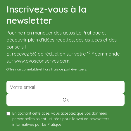
Conservez vos bocaux, dans un endroit sec
Inscrivez-vous à la
Procédez immédiatement au traitement
et frais, avec l'armature déverrouillée.
thermique.
newsletter
Pour ouvrir le bocal, tirez sur la languette à
l'aide d'un tire-joint 3 en 1 Le Pratique.
Pour ne rien manquer des actus Le Pratique et
découvrir plein d’idées recettes, des astuces et des
conseils !
ère
Et recevez 5% de réduction sur votre 1
commande
sur www.avosconserves.com.
Offre non cumulable et hors frais de port éventuels.
En cochant cette case, vous acceptez que vos données
personnelles soient utilisées pour l'envoi de newsletters
informatives par Le Pratique.